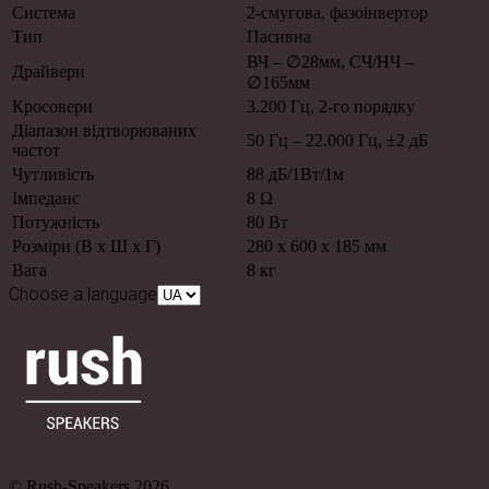
Система
2-смугова, фазоінвертор
Тип
Пасивна
ВЧ – ∅28мм, СЧ/НЧ –
Драйвери
∅165мм
Кросовери
3.200 Гц, 2-го порядку
Діапазон відтворюваних
50 Гц – 22.000 Гц, ±2 дБ
частот
Чутливість
88 дБ/1Вт/1м
Імпеданс
8 Ω
Потужність
80 Вт
Розміри (В х Ш х Г)
280 х 600 х 185 мм
Вага
8 кг
Choose a language
© Rush-Speakers 2026