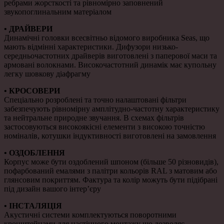
ребрами жорсткості та рівномірно заповнений
звукопоглинальним матеріалом
• ДРАЙВЕРИ
Динамічні головки всесвітньо відомого виробника Seas, що
мають відмінні характеристики. Дифузори низько-
середньочастотних драйверів виготовлені з паперової маси та
армовані волокнами. Високочастотний динамік має купольну
легку шовкову діафрагму
• КРОСОВЕРИ
Спеціально розроблені та точно налаштовані фільтри
забезпечують рівномірну амплітудно-частотну характеристику
та нейтральне природне звучання. В схемах фільтрів
застосовуються високоякісні елементи з високою точністю
номіналів, котушки індуктивності виготовлені на замовлення
• ОЗДОБЛЕННЯ
Корпус може бути оздоблений шпоном (більше 50 різновидів),
пофарбований емалями з палітри кольорів RAL з матовим або
глянсовим покриттям. Фактура та колір можуть бути підібрані
під дизайн вашого інтер’єру
• ІНСТАЛЯЦІЯ
Акустичні системи комплектуються поворотними
кронштейнами для настінного монтажу що дозволяє