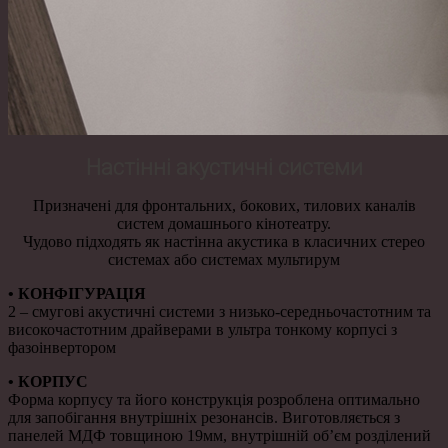
Настінні акустичні системи
Призначені для фронтальних, бокових, тилових каналів
систем домашнього кінотеатру.
Чудово підходять як настінна акустика в класичних стерео
системах або системах мультирум
• КОНФІГУРАЦІЯ
2 – смугові акустичні системи з низько-середньочастотним та
високочастотним драйверами в ультра тонкому корпусі з
фазоінвертором
• КОРПУС
Форма корпусу та його конструкція розроблена оптимально
для запобігання внутрішніх резонансів. Виготовляється з
панелей МДФ товщиною 19мм, внутрішній об’єм розділений