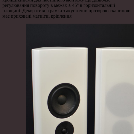
регулювання повороту в межах ± 45° в горизонтальній
площині. Декоративна рамка з акустично прозорою тканиною
має приховані магнітні кріплення