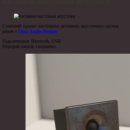
Активна настільна акустика
Сумісний проект настільних активних акустичних систем
разом з
Virus Audio Designs
Підключення: Bluetooth, USB.
Передня панель з кераміки.