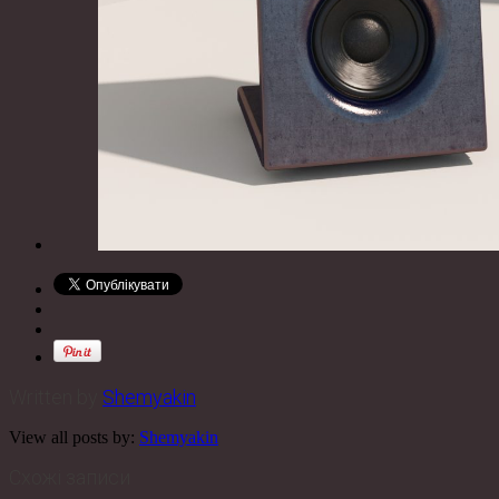
Written by
Shemyakin
View all posts by:
Shemyakin
Схожі записи