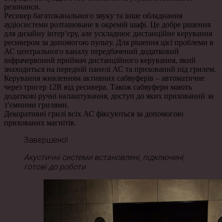
резонанси.
Ресивер багатоканального звуку та інше обладнання
аудіосистеми розташоване в окремій шафі. Це добре рішення
для дизайну інтер’єру, але ускладнює дистанційне керування
ресивером за допомогою пульту. Для рішення цієї проблеми в
АС центрального каналу передбачений додатковий
інфрачервоний приймач дистанційного керування, який
знаходиться на передній панелі АС та прихований під грилем.
Керування живленням активних сабвуферів – автоматичне
через тригер 12В від ресивера. Також сабвуфери мають
додаткові ручні налаштування, доступ до яких прихований за
з’ємними грилями.
Декоративні грилі всіх АС фіксуються за допомогою
прихованих магнітів.
Завершено!
Акустичні системи встановлені, підключені,
готові до роботи