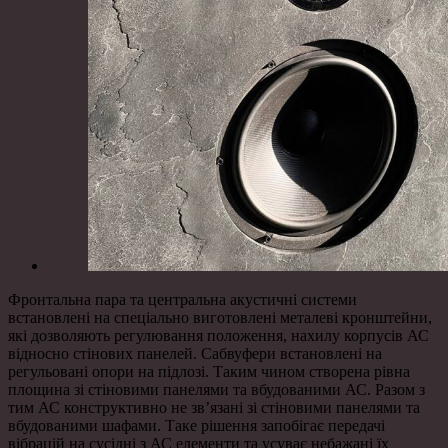
Фронтальна пара та центральна акустичні системи
встановлені на спеціально виготовлені металеві кронштейни,
які дозволяють регулювання положення, нахилу корпусів АС
відносно стінових панелей. Сабвуфери встановлені на
регульовані опори на підлозі. Таким чином створена рівна
площина зі стіновими панелями та вбудованими АС. Разом з
тим АС конструктивно не зв’язані зі стіновими панелями та
вбудованими шафами. Таке рішення запобігає передачі
вібрацій на сусідні з АС елементи та усуває небажані їх