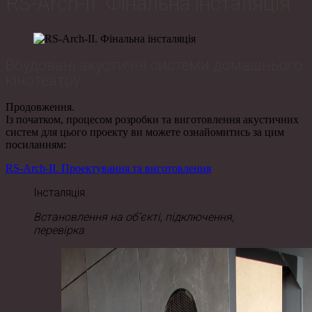
RS-Arch-II. Фінальна інсталяція
Вбудовані акустичні системи домашнього
кінотеатру
Продовження.
Із початком, процесом розробки та виготовлення акустичних
систем для цього проекту ви можете ознайомитись за цим
посиланням:
RS-Arch-II. Проектування та виготовлення
Інсталяція
Встановлення на об’єкті, підключення,
перевірка