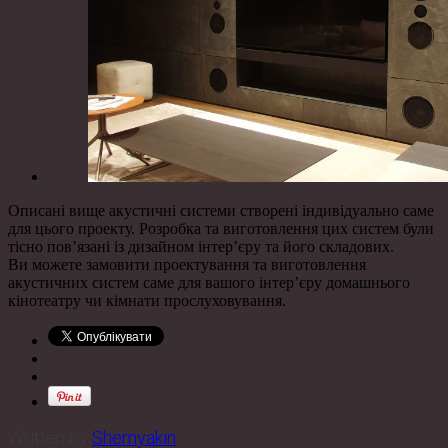
Описані вище акустичні системи створені індивідуально саме
для цього проекту. Розробка та виготовлення цих систем були
тісно пов’язані із дизайном інтер’єру та його складових.
Ви можете замовити проектування та виготовлення
акустичних систем саме для вашого інтер’єру домашнього
кінотеатру чи кімнати прослуховування.
Written by
Shemyakin