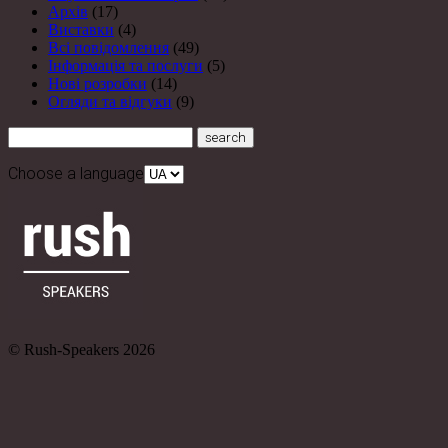
Архів
(17)
Виставки
(4)
Всі повідомлення
(49)
Інформація та послуги
(5)
Нові розробки
(14)
Огляди та відгуки
(9)
Choose a language
© Rush-Speakers 2026